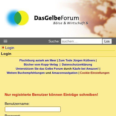
Suche:
Los
Login
Login
Fluchtburg autark am Meer
|
Zum Tode Jürgen Küßners
|
Bücher vom Kopp-Verlag |
Datenschutzerklärung
Unterstützen Sie das Gelbe Forum
durch
Käufe bei Amazon
! |
Weitere Buchempfehlungen
und
Amazonnavigation
|
Cookie-Einstellungen
Nur registrierte Benutzer können Einträge schreiben!
Benutzername:
Passwort: