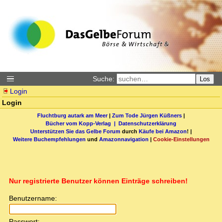
Suche:
Los
Login
Login
Fluchtburg autark am Meer
|
Zum Tode Jürgen Küßners
|
Bücher vom Kopp-Verlag |
Datenschutzerklärung
Unterstützen Sie das Gelbe Forum
durch
Käufe bei Amazon
! |
Weitere Buchempfehlungen
und
Amazonnavigation
|
Cookie-Einstellungen
Nur registrierte Benutzer können Einträge schreiben!
Benutzername:
Passwort: