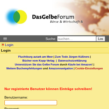
Suche:
Los
Login
Login
Fluchtburg autark am Meer
|
Zum Tode Jürgen Küßners
|
Bücher vom Kopp-Verlag |
Datenschutzerklärung
Unterstützen Sie das Gelbe Forum
durch
Käufe bei Amazon
! |
Weitere Buchempfehlungen
und
Amazonnavigation
|
Cookie-Einstellungen
Nur registrierte Benutzer können Einträge schreiben!
Benutzername:
Passwort: