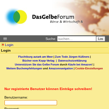
Suche:
Los
Login
Login
Fluchtburg autark am Meer
|
Zum Tode Jürgen Küßners
|
Bücher vom Kopp-Verlag |
Datenschutzerklärung
Unterstützen Sie das Gelbe Forum
durch
Käufe bei Amazon
! |
Weitere Buchempfehlungen
und
Amazonnavigation
|
Cookie-Einstellungen
Nur registrierte Benutzer können Einträge schreiben!
Benutzername:
Passwort: