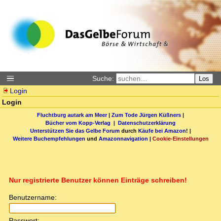
Suche:
Los
Login
Login
Fluchtburg autark am Meer
|
Zum Tode Jürgen Küßners
|
Bücher vom Kopp-Verlag |
Datenschutzerklärung
Unterstützen Sie das Gelbe Forum
durch
Käufe bei Amazon
! |
Weitere Buchempfehlungen
und
Amazonnavigation
|
Cookie-Einstellungen
Nur registrierte Benutzer können Einträge schreiben!
Benutzername:
Passwort: