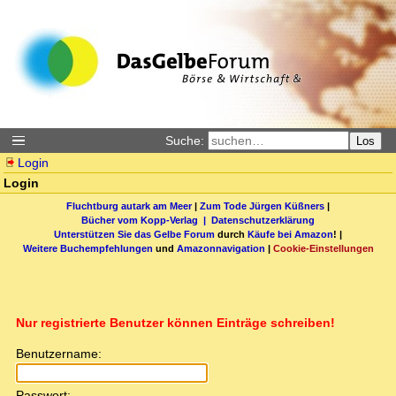
Suche:
Los
Login
Login
Fluchtburg autark am Meer
|
Zum Tode Jürgen Küßners
|
Bücher vom Kopp-Verlag |
Datenschutzerklärung
Unterstützen Sie das Gelbe Forum
durch
Käufe bei Amazon
! |
Weitere Buchempfehlungen
und
Amazonnavigation
|
Cookie-Einstellungen
Nur registrierte Benutzer können Einträge schreiben!
Benutzername:
Passwort: