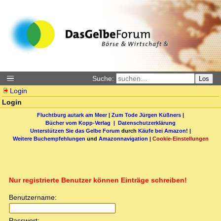
Suche:
Los
Login
Login
Fluchtburg autark am Meer
|
Zum Tode Jürgen Küßners
|
Bücher vom Kopp-Verlag |
Datenschutzerklärung
Unterstützen Sie das Gelbe Forum
durch
Käufe bei Amazon
! |
Weitere Buchempfehlungen
und
Amazonnavigation
|
Cookie-Einstellungen
Nur registrierte Benutzer können Einträge schreiben!
Benutzername:
Passwort: