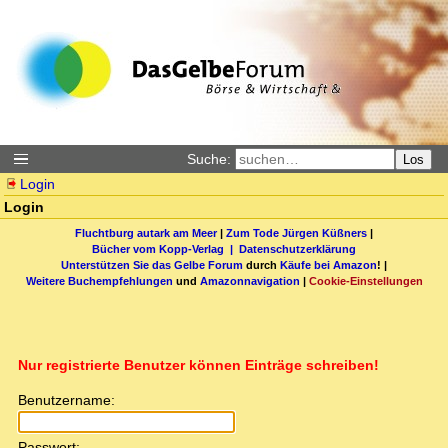
Suche:
Los
Login
Login
Fluchtburg autark am Meer
|
Zum Tode Jürgen Küßners
|
Bücher vom Kopp-Verlag |
Datenschutzerklärung
Unterstützen Sie das Gelbe Forum
durch
Käufe bei Amazon
! |
Weitere Buchempfehlungen
und
Amazonnavigation
|
Cookie-Einstellungen
Nur registrierte Benutzer können Einträge schreiben!
Benutzername:
Passwort: