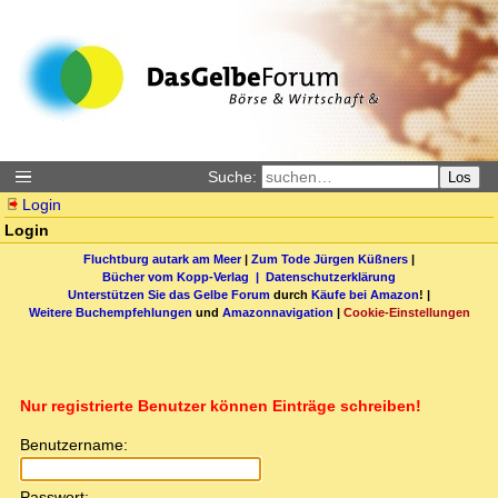
Suche:
Los
Login
Login
Fluchtburg autark am Meer
|
Zum Tode Jürgen Küßners
|
Bücher vom Kopp-Verlag |
Datenschutzerklärung
Unterstützen Sie das Gelbe Forum
durch
Käufe bei Amazon
! |
Weitere Buchempfehlungen
und
Amazonnavigation
|
Cookie-Einstellungen
Nur registrierte Benutzer können Einträge schreiben!
Benutzername:
Passwort: