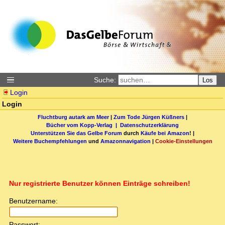
Suche:
Los
Login
Login
Fluchtburg autark am Meer
|
Zum Tode Jürgen Küßners
|
Bücher vom Kopp-Verlag |
Datenschutzerklärung
Unterstützen Sie das Gelbe Forum
durch
Käufe bei Amazon
! |
Weitere Buchempfehlungen
und
Amazonnavigation
|
Cookie-Einstellungen
Nur registrierte Benutzer können Einträge schreiben!
Benutzername:
Passwort: