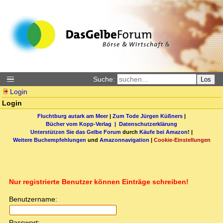
Suche:
Los
Login
Login
Fluchtburg autark am Meer
|
Zum Tode Jürgen Küßners
|
Bücher vom Kopp-Verlag |
Datenschutzerklärung
Unterstützen Sie das Gelbe Forum
durch
Käufe bei Amazon
! |
Weitere Buchempfehlungen
und
Amazonnavigation
|
Cookie-Einstellungen
Nur registrierte Benutzer können Einträge schreiben!
Benutzername:
Passwort: