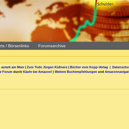
ts / Börsenlinks
Forumsarchive
 autark am Meer
|
Zum Tode Jürgen Küßners
|
Bücher vom Kopp-Verlag |
Datenschut
be Forum
durch
Käufe bei Amazon
! |
Weitere Buchempfehlungen
und
Amazonnavigat