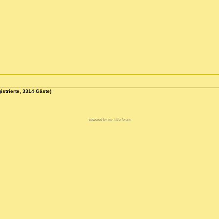
istrierte, 3314 Gäste)
powered by my little forum