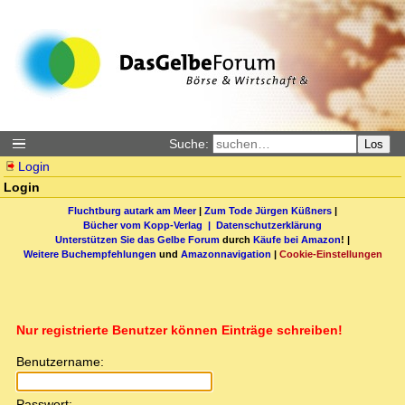
Suche:
Los
Login
Login
Fluchtburg autark am Meer
|
Zum Tode Jürgen Küßners
|
Bücher vom Kopp-Verlag |
Datenschutzerklärung
Unterstützen Sie das Gelbe Forum
durch
Käufe bei Amazon
! |
Weitere Buchempfehlungen
und
Amazonnavigation
|
Cookie-Einstellungen
Nur registrierte Benutzer können Einträge schreiben!
Benutzername:
Passwort: