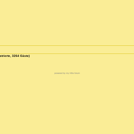
strierte, 3264 Gäste)
powered by my little forum