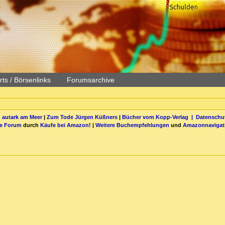
ts / Börsenlinks
Forumsarchive
 autark am Meer
|
Zum Tode Jürgen Küßners
|
Bücher vom Kopp-Verlag |
Datenschut
be Forum
durch
Käufe bei Amazon
! |
Weitere Buchempfehlungen
und
Amazonnavigat