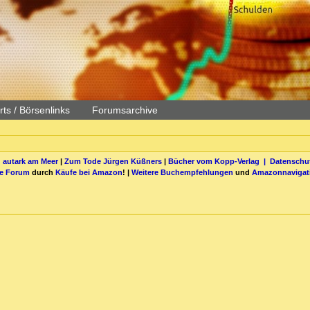
ts / Börsenlinks
Forumsarchive
 autark am Meer
|
Zum Tode Jürgen Küßners
|
Bücher vom Kopp-Verlag |
Datenschut
be Forum
durch
Käufe bei Amazon
! |
Weitere Buchempfehlungen
und
Amazonnavigat