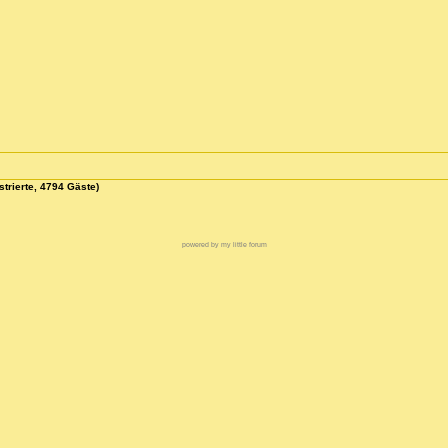
strierte, 4794 Gäste)
powered by my little forum