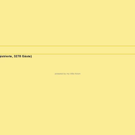
istrierte, 3278 Gäste)
powered by my little forum