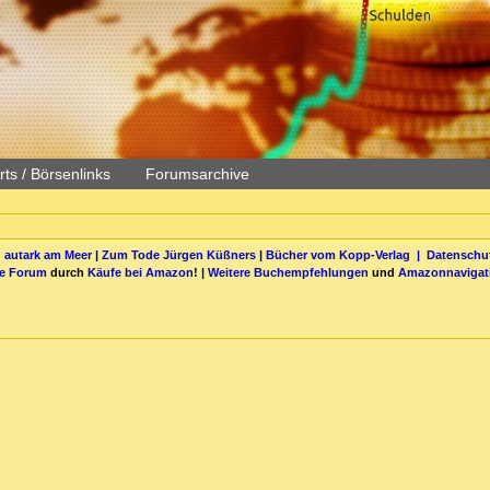
ts / Börsenlinks
Forumsarchive
 autark am Meer
|
Zum Tode Jürgen Küßners
|
Bücher vom Kopp-Verlag |
Datenschut
be Forum
durch
Käufe bei Amazon
! |
Weitere Buchempfehlungen
und
Amazonnavigat