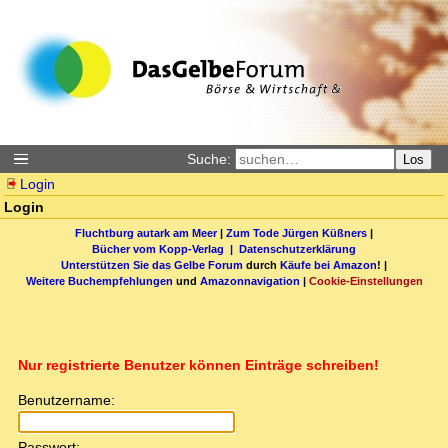
Suche:
Los
Login
Login
Fluchtburg autark am Meer
|
Zum Tode Jürgen Küßners
|
Bücher vom Kopp-Verlag |
Datenschutzerklärung
Unterstützen Sie das Gelbe Forum
durch
Käufe bei Amazon
! |
Weitere Buchempfehlungen
und
Amazonnavigation
|
Cookie-Einstellungen
Nur registrierte Benutzer können Einträge schreiben!
Benutzername:
Passwort: