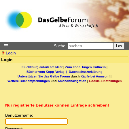
Suche:
Los
Login
Login
Fluchtburg autark am Meer
|
Zum Tode Jürgen Küßners
|
Bücher vom Kopp-Verlag |
Datenschutzerklärung
Unterstützen Sie das Gelbe Forum
durch
Käufe bei Amazon
! |
Weitere Buchempfehlungen
und
Amazonnavigation
|
Cookie-Einstellungen
Nur registrierte Benutzer können Einträge schreiben!
Benutzername:
Passwort: