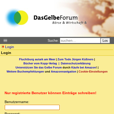
Suche:
Los
Login
Login
Fluchtburg autark am Meer
|
Zum Tode Jürgen Küßners
|
Bücher vom Kopp-Verlag |
Datenschutzerklärung
Unterstützen Sie das Gelbe Forum
durch
Käufe bei Amazon
! |
Weitere Buchempfehlungen
und
Amazonnavigation
|
Cookie-Einstellungen
Nur registrierte Benutzer können Einträge schreiben!
Benutzername:
Passwort: