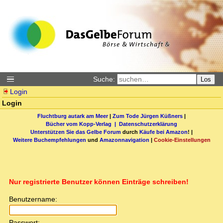
Suche:
Los
Login
Login
Fluchtburg autark am Meer
|
Zum Tode Jürgen Küßners
|
Bücher vom Kopp-Verlag |
Datenschutzerklärung
Unterstützen Sie das Gelbe Forum
durch
Käufe bei Amazon
! |
Weitere Buchempfehlungen
und
Amazonnavigation
|
Cookie-Einstellungen
Nur registrierte Benutzer können Einträge schreiben!
Benutzername:
Passwort: