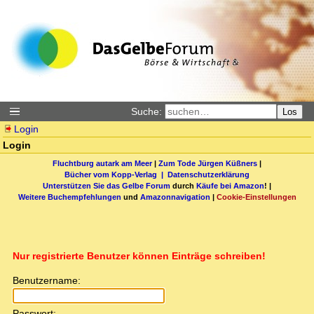
Suche:
Los
Login
Login
Fluchtburg autark am Meer
|
Zum Tode Jürgen Küßners
|
Bücher vom Kopp-Verlag |
Datenschutzerklärung
Unterstützen Sie das Gelbe Forum
durch
Käufe bei Amazon
! |
Weitere Buchempfehlungen
und
Amazonnavigation
|
Cookie-Einstellungen
Nur registrierte Benutzer können Einträge schreiben!
Benutzername:
Passwort: