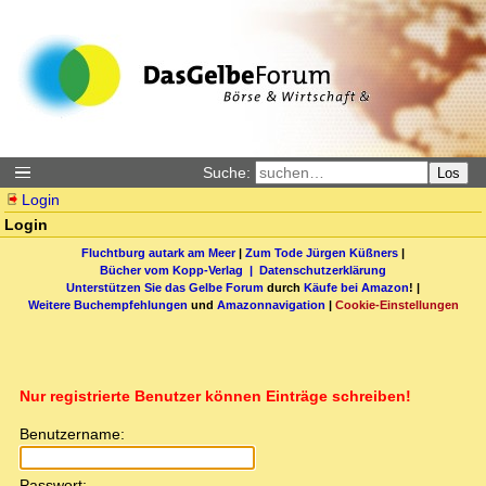
Suche:
Los
Login
Login
Fluchtburg autark am Meer
|
Zum Tode Jürgen Küßners
|
Bücher vom Kopp-Verlag |
Datenschutzerklärung
Unterstützen Sie das Gelbe Forum
durch
Käufe bei Amazon
! |
Weitere Buchempfehlungen
und
Amazonnavigation
|
Cookie-Einstellungen
Nur registrierte Benutzer können Einträge schreiben!
Benutzername:
Passwort: