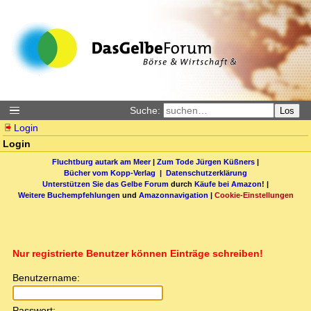
Suche:
Los
Login
Login
Fluchtburg autark am Meer
|
Zum Tode Jürgen Küßners
|
Bücher vom Kopp-Verlag |
Datenschutzerklärung
Unterstützen Sie das Gelbe Forum
durch
Käufe bei Amazon
! |
Weitere Buchempfehlungen
und
Amazonnavigation
|
Cookie-Einstellungen
Nur registrierte Benutzer können Einträge schreiben!
Benutzername:
Passwort: