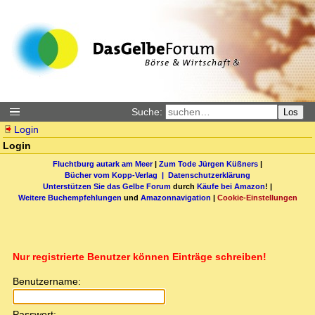
Suche:
Los
Login
Login
Fluchtburg autark am Meer
|
Zum Tode Jürgen Küßners
|
Bücher vom Kopp-Verlag |
Datenschutzerklärung
Unterstützen Sie das Gelbe Forum
durch
Käufe bei Amazon
! |
Weitere Buchempfehlungen
und
Amazonnavigation
|
Cookie-Einstellungen
Nur registrierte Benutzer können Einträge schreiben!
Benutzername:
Passwort: