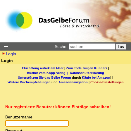
Suche:
Los
Login
Login
Fluchtburg autark am Meer
|
Zum Tode Jürgen Küßners
|
Bücher vom Kopp-Verlag |
Datenschutzerklärung
Unterstützen Sie das Gelbe Forum
durch
Käufe bei Amazon
! |
Weitere Buchempfehlungen
und
Amazonnavigation
|
Cookie-Einstellungen
Nur registrierte Benutzer können Einträge schreiben!
Benutzername:
Passwort: