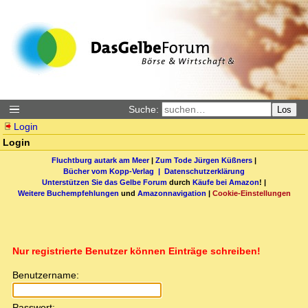
Suche:
Los
Login
Login
Fluchtburg autark am Meer
|
Zum Tode Jürgen Küßners
|
Bücher vom Kopp-Verlag |
Datenschutzerklärung
Unterstützen Sie das Gelbe Forum
durch
Käufe bei Amazon
! |
Weitere Buchempfehlungen
und
Amazonnavigation
|
Cookie-Einstellungen
Nur registrierte Benutzer können Einträge schreiben!
Benutzername:
Passwort: