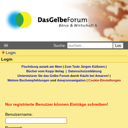
Suche:
Los
Login
Login
Fluchtburg autark am Meer
|
Zum Tode Jürgen Küßners
|
Bücher vom Kopp-Verlag |
Datenschutzerklärung
Unterstützen Sie das Gelbe Forum
durch
Käufe bei Amazon
! |
Weitere Buchempfehlungen
und
Amazonnavigation
|
Cookie-Einstellungen
Nur registrierte Benutzer können Einträge schreiben!
Benutzername:
Passwort: