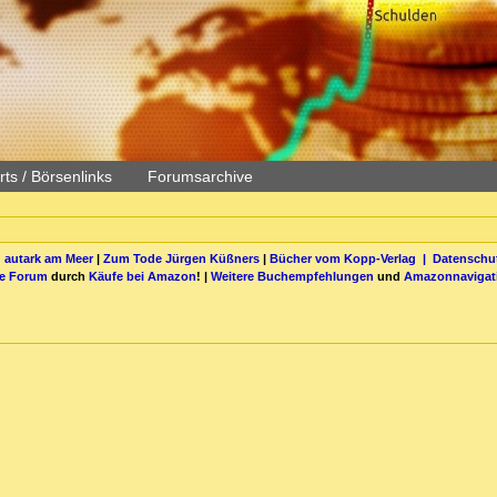
ts / Börsenlinks
Forumsarchive
 autark am Meer
|
Zum Tode Jürgen Küßners
|
Bücher vom Kopp-Verlag |
Datenschut
be Forum
durch
Käufe bei Amazon
! |
Weitere Buchempfehlungen
und
Amazonnavigat