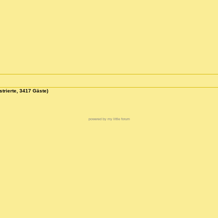
strierte, 3417 Gäste)
powered by my little forum