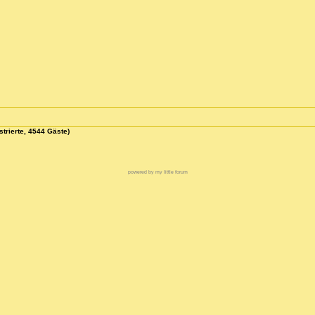
strierte, 4544 Gäste)
powered by my little forum