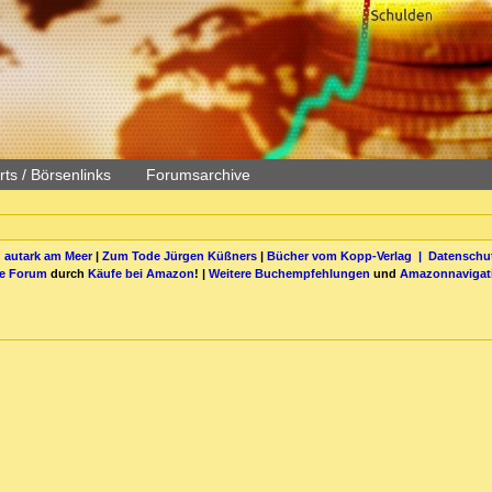
ts / Börsenlinks
Forumsarchive
 autark am Meer
|
Zum Tode Jürgen Küßners
|
Bücher vom Kopp-Verlag |
Datenschut
be Forum
durch
Käufe bei Amazon
! |
Weitere Buchempfehlungen
und
Amazonnavigat