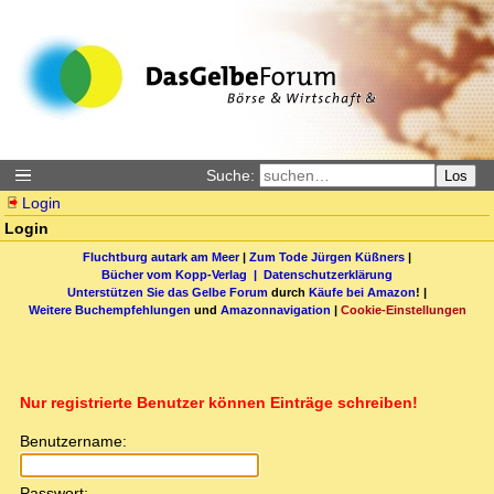
Suche:
Los
Login
Login
Fluchtburg autark am Meer
|
Zum Tode Jürgen Küßners
|
Bücher vom Kopp-Verlag |
Datenschutzerklärung
Unterstützen Sie das Gelbe Forum
durch
Käufe bei Amazon
! |
Weitere Buchempfehlungen
und
Amazonnavigation
|
Cookie-Einstellungen
Nur registrierte Benutzer können Einträge schreiben!
Benutzername:
Passwort: