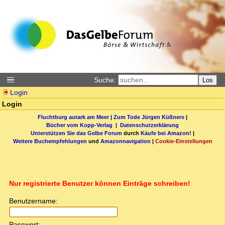
Suche:
Los
Login
Login
Fluchtburg autark am Meer
|
Zum Tode Jürgen Küßners
|
Bücher vom Kopp-Verlag |
Datenschutzerklärung
Unterstützen Sie das Gelbe Forum
durch
Käufe bei Amazon
! |
Weitere Buchempfehlungen
und
Amazonnavigation
|
Cookie-Einstellungen
Nur registrierte Benutzer können Einträge schreiben!
Benutzername:
Passwort: