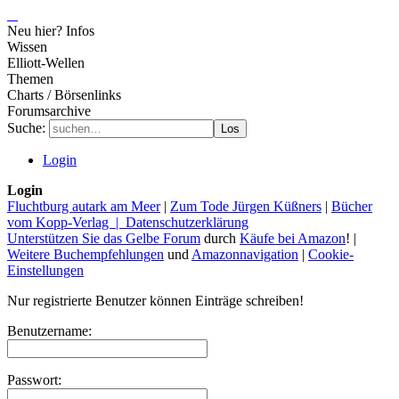
Neu hier? Infos
Wissen
Elliott-Wellen
Themen
Charts / Börsenlinks
Forumsarchive
Suche:
Los
Login
Login
Fluchtburg autark am Meer
|
Zum Tode Jürgen Küßners
|
Bücher
vom Kopp-Verlag |
Datenschutzerklärung
Unterstützen Sie das Gelbe Forum
durch
Käufe bei Amazon
! |
Weitere Buchempfehlungen
und
Amazonnavigation
|
Cookie-
Einstellungen
Nur registrierte Benutzer können Einträge schreiben!
Benutzername:
Passwort: