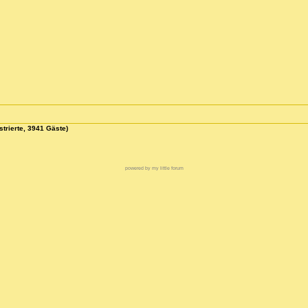
strierte, 3941 Gäste)
powered by my little forum