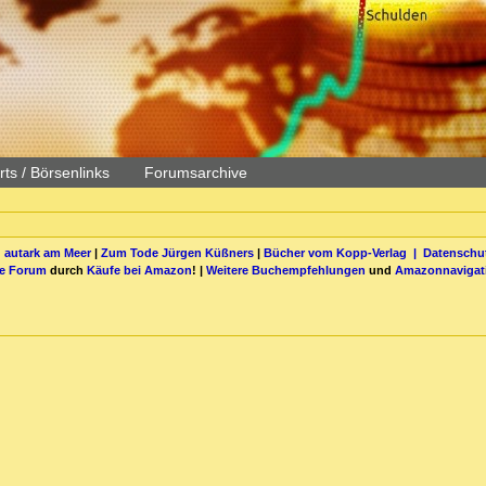
ts / Börsenlinks
Forumsarchive
 autark am Meer
|
Zum Tode Jürgen Küßners
|
Bücher vom Kopp-Verlag |
Datenschut
be Forum
durch
Käufe bei Amazon
! |
Weitere Buchempfehlungen
und
Amazonnavigat