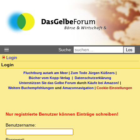
Suche:
Los
Login
Login
Fluchtburg autark am Meer
|
Zum Tode Jürgen Küßners
|
Bücher vom Kopp-Verlag |
Datenschutzerklärung
Unterstützen Sie das Gelbe Forum
durch
Käufe bei Amazon
! |
Weitere Buchempfehlungen
und
Amazonnavigation
|
Cookie-Einstellungen
Nur registrierte Benutzer können Einträge schreiben!
Benutzername:
Passwort: