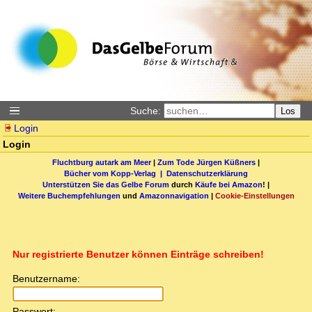
Suche:
Los
Login
Login
Fluchtburg autark am Meer
|
Zum Tode Jürgen Küßners
|
Bücher vom Kopp-Verlag |
Datenschutzerklärung
Unterstützen Sie das Gelbe Forum
durch
Käufe bei Amazon
! |
Weitere Buchempfehlungen
und
Amazonnavigation
|
Cookie-Einstellungen
Nur registrierte Benutzer können Einträge schreiben!
Benutzername:
Passwort: