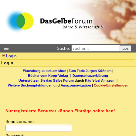
Suche:
Los
Login
Login
Fluchtburg autark am Meer
|
Zum Tode Jürgen Küßners
|
Bücher vom Kopp-Verlag |
Datenschutzerklärung
Unterstützen Sie das Gelbe Forum
durch
Käufe bei Amazon
! |
Weitere Buchempfehlungen
und
Amazonnavigation
|
Cookie-Einstellungen
Nur registrierte Benutzer können Einträge schreiben!
Benutzername:
Passwort: