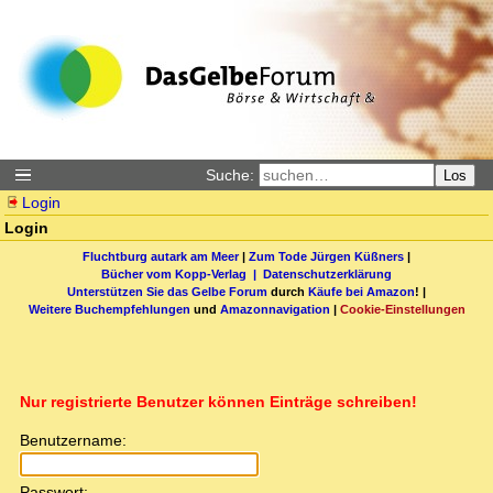
Suche:
Los
Login
Login
Fluchtburg autark am Meer
|
Zum Tode Jürgen Küßners
|
Bücher vom Kopp-Verlag |
Datenschutzerklärung
Unterstützen Sie das Gelbe Forum
durch
Käufe bei Amazon
! |
Weitere Buchempfehlungen
und
Amazonnavigation
|
Cookie-Einstellungen
Nur registrierte Benutzer können Einträge schreiben!
Benutzername:
Passwort: