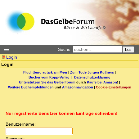
Suche:
Los
Login
Login
Fluchtburg autark am Meer
|
Zum Tode Jürgen Küßners
|
Bücher vom Kopp-Verlag |
Datenschutzerklärung
Unterstützen Sie das Gelbe Forum
durch
Käufe bei Amazon
! |
Weitere Buchempfehlungen
und
Amazonnavigation
|
Cookie-Einstellungen
Nur registrierte Benutzer können Einträge schreiben!
Benutzername:
Passwort: