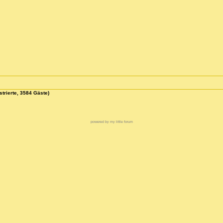
strierte, 3584 Gäste)
powered by my little forum