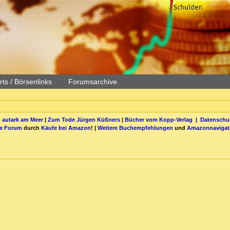
ts / Börsenlinks
Forumsarchive
 autark am Meer
|
Zum Tode Jürgen Küßners
|
Bücher vom Kopp-Verlag |
Datenschut
be Forum
durch
Käufe bei Amazon
! |
Weitere Buchempfehlungen
und
Amazonnavigat