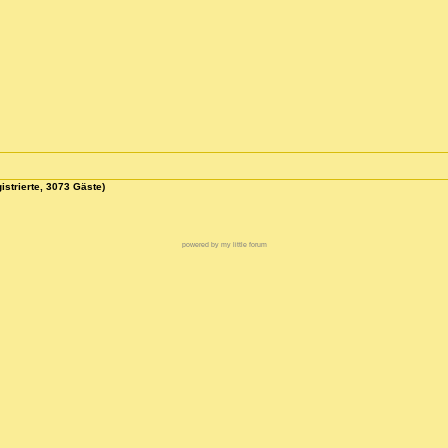
istrierte, 3073 Gäste)
powered by my little forum