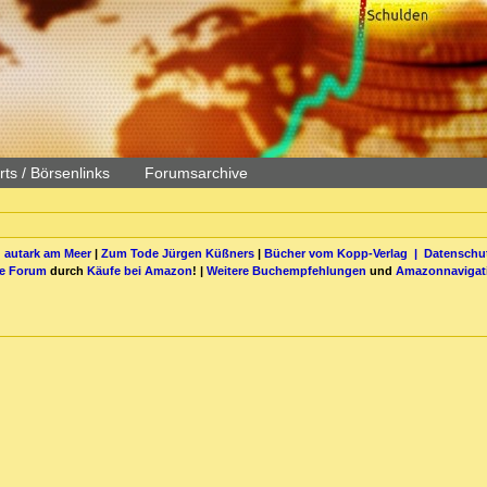
ts / Börsenlinks
Forumsarchive
 autark am Meer
|
Zum Tode Jürgen Küßners
|
Bücher vom Kopp-Verlag |
Datenschut
be Forum
durch
Käufe bei Amazon
! |
Weitere Buchempfehlungen
und
Amazonnavigat