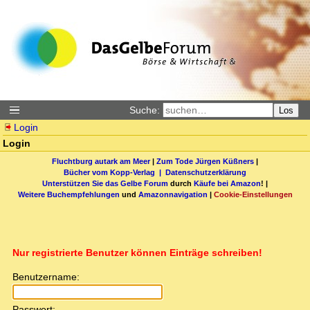
Suche:
Los
Login
Login
Fluchtburg autark am Meer
|
Zum Tode Jürgen Küßners
|
Bücher vom Kopp-Verlag |
Datenschutzerklärung
Unterstützen Sie das Gelbe Forum
durch
Käufe bei Amazon
! |
Weitere Buchempfehlungen
und
Amazonnavigation
|
Cookie-Einstellungen
Nur registrierte Benutzer können Einträge schreiben!
Benutzername:
Passwort: