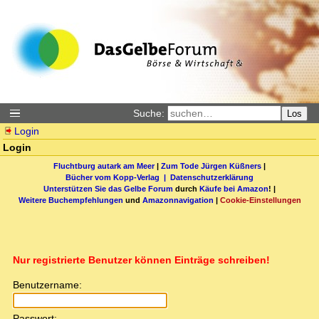
Suche:
Los
Login
Login
Fluchtburg autark am Meer
|
Zum Tode Jürgen Küßners
|
Bücher vom Kopp-Verlag |
Datenschutzerklärung
Unterstützen Sie das Gelbe Forum
durch
Käufe bei Amazon
! |
Weitere Buchempfehlungen
und
Amazonnavigation
|
Cookie-Einstellungen
Nur registrierte Benutzer können Einträge schreiben!
Benutzername:
Passwort: