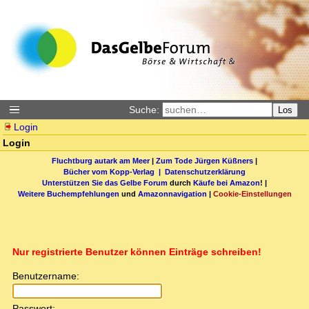
Suche:
Los
Login
Login
Fluchtburg autark am Meer
|
Zum Tode Jürgen Küßners
|
Bücher vom Kopp-Verlag |
Datenschutzerklärung
Unterstützen Sie das Gelbe Forum
durch
Käufe bei Amazon
! |
Weitere Buchempfehlungen
und
Amazonnavigation
|
Cookie-Einstellungen
Nur registrierte Benutzer können Einträge schreiben!
Benutzername:
Passwort: