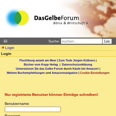
Suche:
Los
Login
Login
Fluchtburg autark am Meer
|
Zum Tode Jürgen Küßners
|
Bücher vom Kopp-Verlag |
Datenschutzerklärung
Unterstützen Sie das Gelbe Forum
durch
Käufe bei Amazon
! |
Weitere Buchempfehlungen
und
Amazonnavigation
|
Cookie-Einstellungen
Nur registrierte Benutzer können Einträge schreiben!
Benutzername:
Passwort: