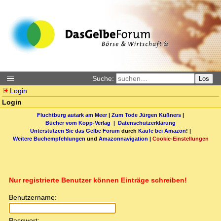
Suche:
Los
Login
Login
Fluchtburg autark am Meer
|
Zum Tode Jürgen Küßners
|
Bücher vom Kopp-Verlag |
Datenschutzerklärung
Unterstützen Sie das Gelbe Forum
durch
Käufe bei Amazon
! |
Weitere Buchempfehlungen
und
Amazonnavigation
|
Cookie-Einstellungen
Nur registrierte Benutzer können Einträge schreiben!
Benutzername:
Passwort: