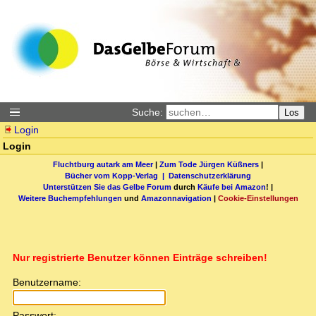
Suche:
Los
Login
Login
Fluchtburg autark am Meer
|
Zum Tode Jürgen Küßners
|
Bücher vom Kopp-Verlag |
Datenschutzerklärung
Unterstützen Sie das Gelbe Forum
durch
Käufe bei Amazon
! |
Weitere Buchempfehlungen
und
Amazonnavigation
|
Cookie-Einstellungen
Nur registrierte Benutzer können Einträge schreiben!
Benutzername:
Passwort: