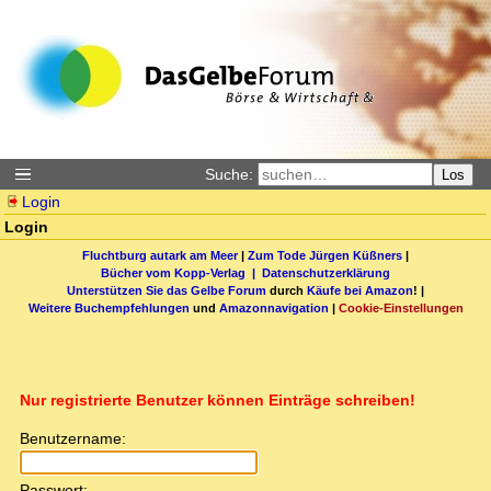
Suche:
Los
Login
Login
Fluchtburg autark am Meer
|
Zum Tode Jürgen Küßners
|
Bücher vom Kopp-Verlag |
Datenschutzerklärung
Unterstützen Sie das Gelbe Forum
durch
Käufe bei Amazon
! |
Weitere Buchempfehlungen
und
Amazonnavigation
|
Cookie-Einstellungen
Nur registrierte Benutzer können Einträge schreiben!
Benutzername:
Passwort: