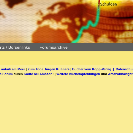
ts / Börsenlinks
Forumsarchive
 autark am Meer
|
Zum Tode Jürgen Küßners
|
Bücher vom Kopp-Verlag |
Datenschut
be Forum
durch
Käufe bei Amazon
! |
Weitere Buchempfehlungen
und
Amazonnavigat