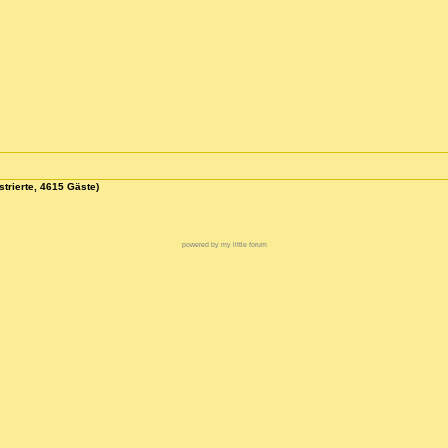
strierte, 4615 Gäste)
powered by my little forum