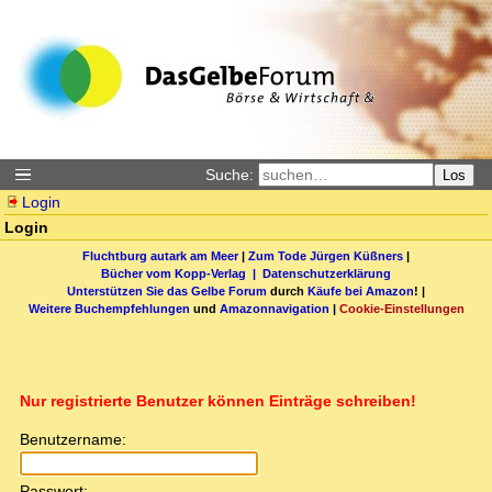
Suche:
Los
Login
Login
Fluchtburg autark am Meer
|
Zum Tode Jürgen Küßners
|
Bücher vom Kopp-Verlag |
Datenschutzerklärung
Unterstützen Sie das Gelbe Forum
durch
Käufe bei Amazon
! |
Weitere Buchempfehlungen
und
Amazonnavigation
|
Cookie-Einstellungen
Nur registrierte Benutzer können Einträge schreiben!
Benutzername:
Passwort: