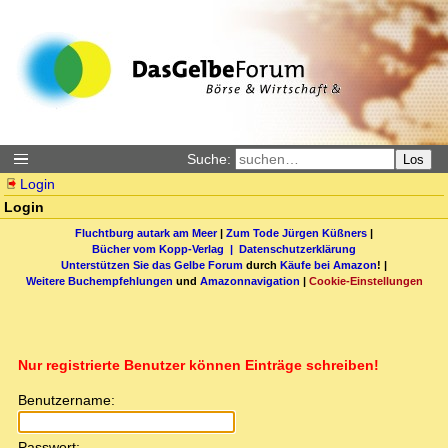
Suche:
Los
Login
Login
Fluchtburg autark am Meer
|
Zum Tode Jürgen Küßners
|
Bücher vom Kopp-Verlag |
Datenschutzerklärung
Unterstützen Sie das Gelbe Forum
durch
Käufe bei Amazon
! |
Weitere Buchempfehlungen
und
Amazonnavigation
|
Cookie-Einstellungen
Nur registrierte Benutzer können Einträge schreiben!
Benutzername:
Passwort: